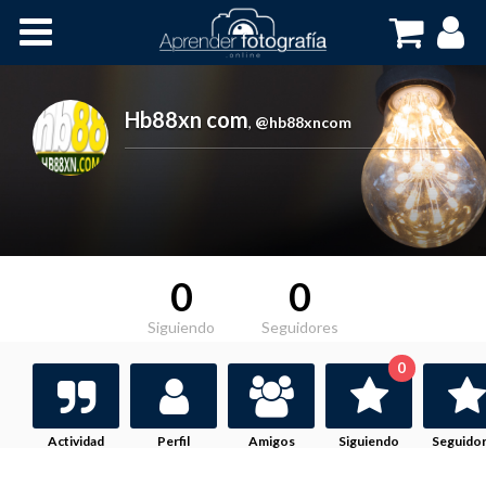
Inicio
Cursos OnLine
Hb88xn com
,
@hb88xncom
0
0
Siguiendo
Seguidores
0
Actividad
Perfil
Amigos
Siguiendo
Seguido