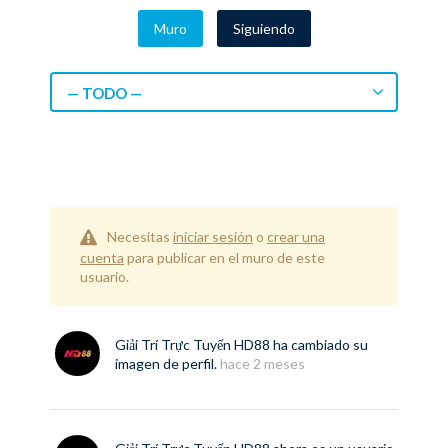
Muro
Siguiendo
— TODO —
Necesitas
iniciar sesión
o
crear una
cuenta
para publicar en el muro de este
usuario.
Giải Trí Trực Tuyến HD88
ha cambiado su
imagen de perfil.
hace 2 meses