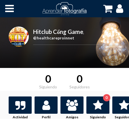
Inicio
Cursos OnLine
Hitclub Cổng Game
,
@healthcareproinnet
0
0
Siguiendo
Seguidores
0
Actividad
Perfil
Amigos
Siguiendo
Seguido