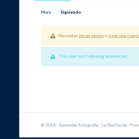
Muro
Siguiendo
Necesitas
iniciar sesión
o
crear una cuent
This user isn't following anyone yet.
© 2018 - Aprender Fotografía - La Red Social
· Pow