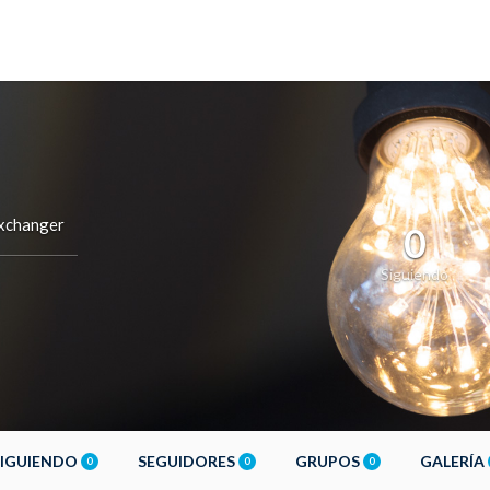
xchanger
0
Siguiendo
SIGUIENDO
SEGUIDORES
GRUPOS
GALERÍA
0
0
0