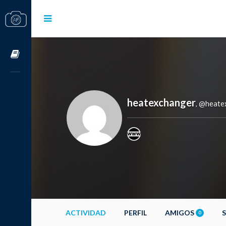
Cursos OnLine
heatexchanger
@heate
,
ACTIVIDAD
PERFIL
AMIGOS
0