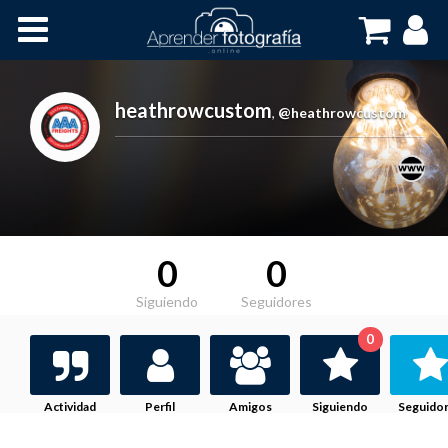
Inicio
Cursos OnLine
heathrowcustom
,
@heathrowcustom
0
0
Siguiendo
Seguidores
0
Actividad
Perfil
Amigos
Siguiendo
Seguido