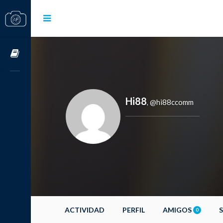
Cursos OnLine
Hi88
@hi88ccomm
,
ACTIVIDAD
PERFIL
AMIGOS
0