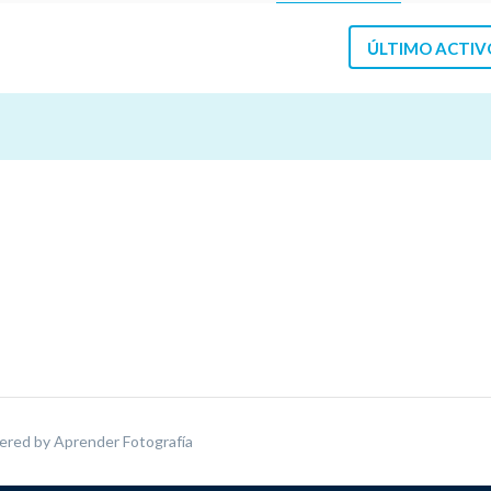
ÚLTIMO ACTIV
ered by
Aprender Fotografía