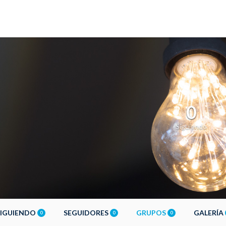
0
Siguiendo
SIGUIENDO
SEGUIDORES
GRUPOS
GALERÍA
0
0
0