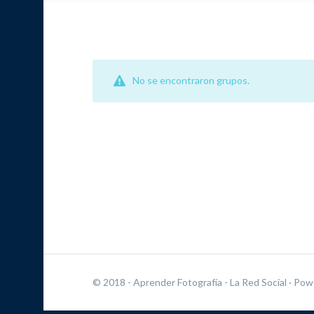
No se encontraron grupos.
© 2018 - Aprender Fotografía - La Red Social
· Pow