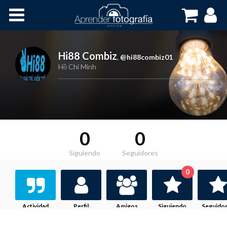
Inicio
Cursos OnLine
Hi88 Combiz
,
@hi88combiz01
Hồ Chí Minh
0
0
Siguiendo
Seguidores
0
Actividad
Perfil
Amigos
Siguiendo
Seguido