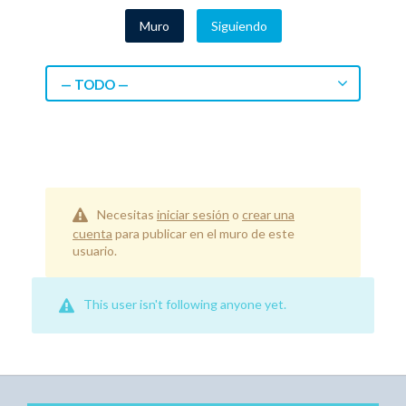
Muro
Siguiendo
— TODO —
Necesitas
iniciar sesión
o
crear una
cuenta
para publicar en el muro de este
usuario.
This user isn't following anyone yet.