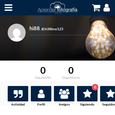
Inicio
Cursos OnLine
hi88
,
@hi88me123
0
0
Siguiendo
Seguidores
0
Actividad
Perfil
Amigos
Siguiendo
Seguido