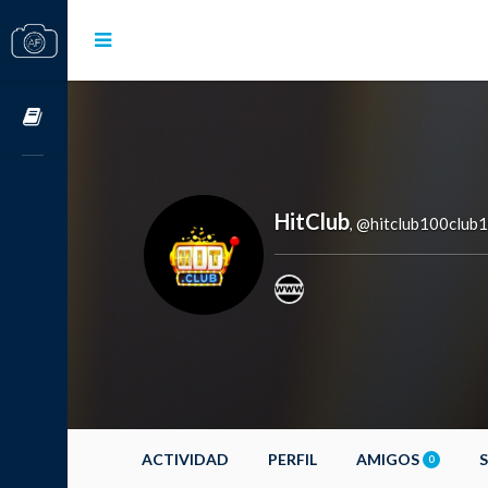
Cursos OnLine
HitClub
@hitclub100club
,
ACTIVIDAD
PERFIL
AMIGOS
0