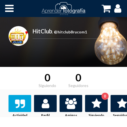
Inicio
Cursos OnLine
HitClub
,
@hitclub8rucom1
0
0
Siguiendo
Seguidores
0
Actividad
Perfil
Amigos
Siguiendo
Seguido