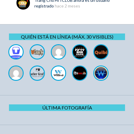
Trang Chủ HITCLUB
ahora es un usuario
registrado
hace 2 meses
QUIÉN ESTÁ EN LÍNEA (MÁX. 30 VISIBLES)
ÚLTIMA FOTOGRAFÍA