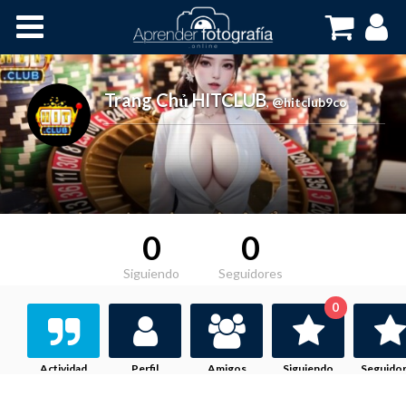
Inicio
Cursos OnLine
Trang Chủ HITCLUB
,
@hitclub9co
0
0
Siguiendo
Seguidores
0
Actividad
Perfil
Amigos
Siguiendo
Seguido