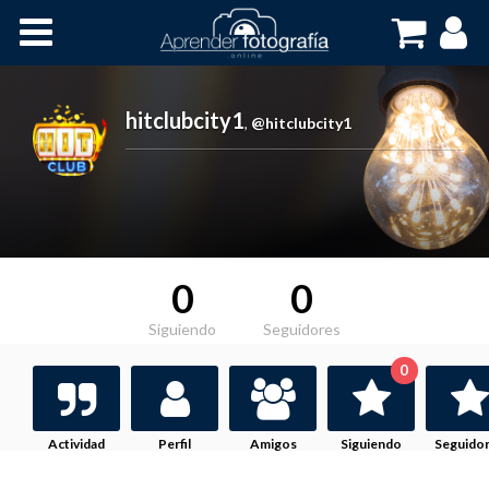
Inicio
Cursos OnLine
hitclubcity1
,
@hitclubcity1
0
0
Siguiendo
Seguidores
0
Actividad
Perfil
Amigos
Siguiendo
Seguido