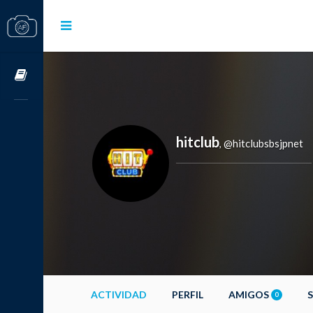
Cursos OnLine
hitclub
@hitclubsbsjpnet
,
ACTIVIDAD
PERFIL
AMIGOS
0