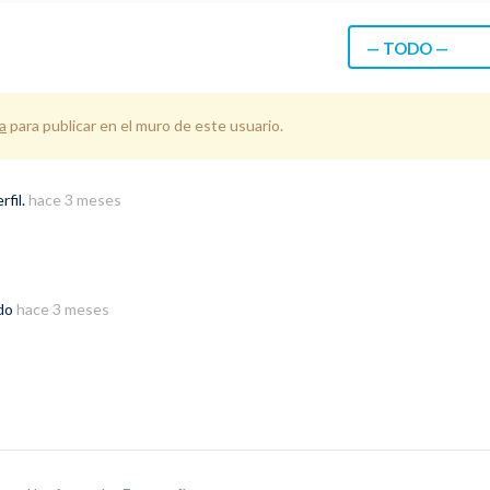
— TODO —
a
para publicar en el muro de este usuario.
rfil.
hace 3 meses
ado
hace 3 meses