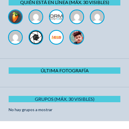
QUIÉN ESTÁ EN LÍNEA (MÁX. 30 VISIBLES)
ÚLTIMA FOTOGRAFÍA
GRUPOS (MÁX. 30 VISIBLES)
No hay grupos a mostrar