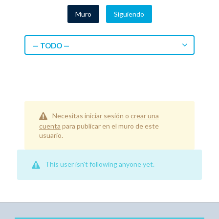
Muro
Siguiendo
— TODO —
Necesitas
iniciar sesión
o
crear una
cuenta
para publicar en el muro de este
usuario.
This user isn't following anyone yet.