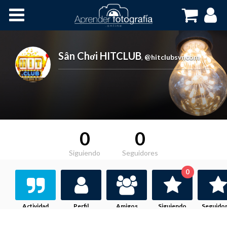
Inicio
Cursos OnLine
Sân Chơi HITCLUB
,
@hitclubsvncom
0
0
Siguiendo
Seguidores
0
Actividad
Perfil
Amigos
Siguiendo
Seguido