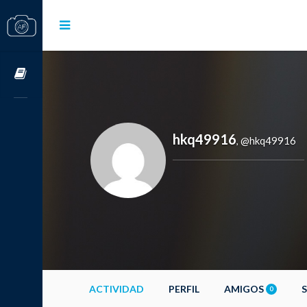
Cursos OnLine
hkq49916
@hkq49916
,
ACTIVIDAD
PERFIL
AMIGOS
0