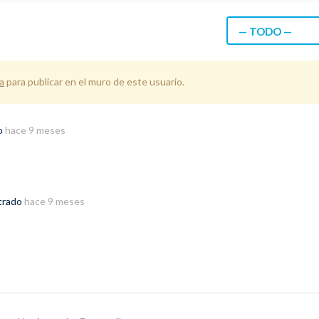
— TODO —
a
para publicar en el muro de este usuario.
do
hace 9 meses
strado
hace 9 meses