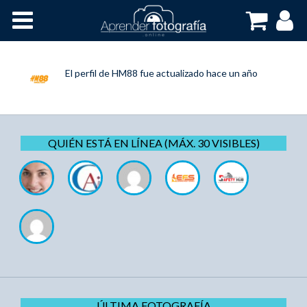
Inicio
Cursos OnLine
El perfil de
HM88
fue actualizado
hace un año
QUIÉN ESTÁ EN LÍNEA (MÁX. 30 VISIBLES)
ÚLTIMA FOTOGRAFÍA