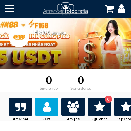
Inicio
Cursos OnLine
HM88
,
@hm88
0
0
Siguiendo
Seguidores
0
Actividad
Perfil
Amigos
Siguiendo
Seguido