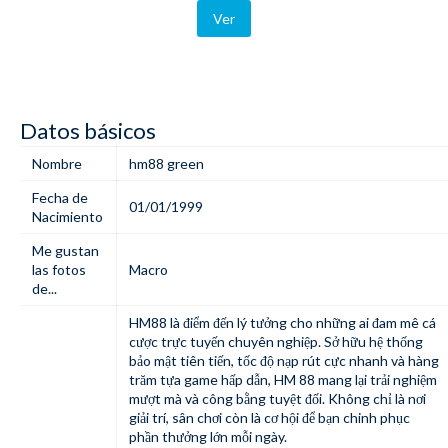
Ver
Datos básicos
Nombre
hm88 green
Fecha de
01/01/1999
Nacimiento
Me gustan
las fotos
Macro
de...
HM88
là điểm đến lý tưởng cho những ai đam mê cá
cược trực tuyến chuyên nghiệp. Sở hữu hệ thống
bảo mật tiên tiến, tốc độ nạp rút cực nhanh và hàng
trăm tựa game hấp dẫn, HM 88 mang lại trải nghiệm
mượt mà và công bằng tuyệt đối. Không chỉ là nơi
giải trí, sân chơi còn là cơ hội để bạn chinh phục
phần thưởng lớn mỗi ngày.