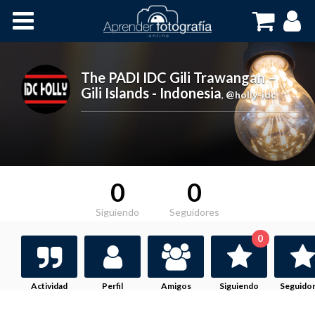
Inicio
Cursos OnLine
The PADI IDC Gili Trawangan –
Gili Islands - Indonesia
,
@holly-idc
0
0
Siguiendo
Seguidores
0
Actividad
Perfil
Amigos
Siguiendo
Seguido