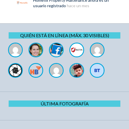
Homefix Property Maitenance
ahora es un
usuario registrado
hace un mes
QUIÉN ESTÁ EN LÍNEA (MÁX. 30 VISIBLES)
ÚLTIMA FOTOGRAFÍA