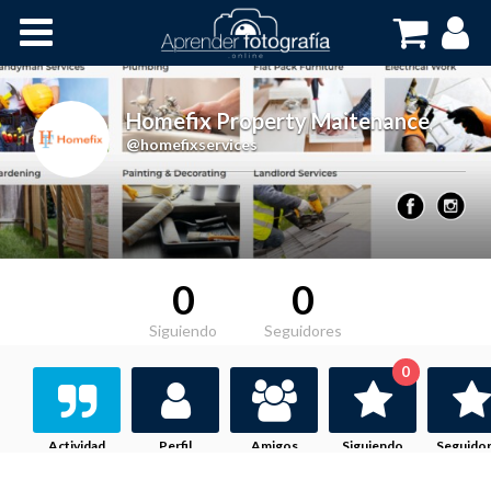
Inicio
Cursos OnLine
Homefix Property Maitenance
,
@homefixservices
0
0
Siguiendo
Seguidores
0
Actividad
Perfil
Amigos
Siguiendo
Seguido