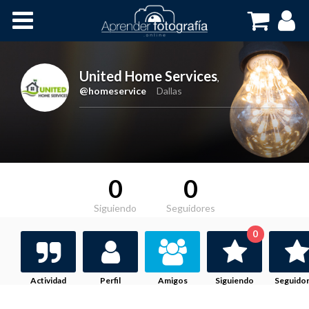
Inicio
Cursos OnLine
United Home Services
,
@homeservice
Dallas
0
0
Siguiendo
Seguidores
0
Actividad
Perfil
Amigos
Siguiendo
Seguido