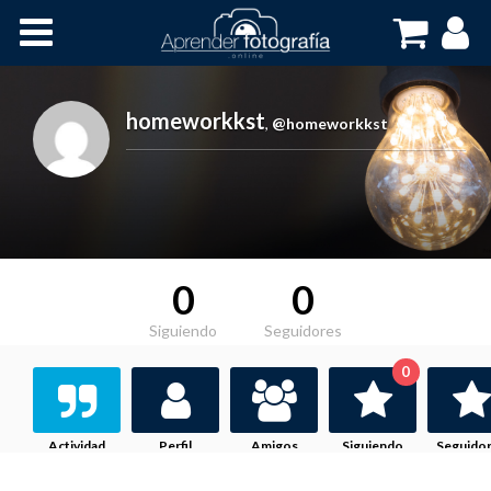
Inicio
Cursos OnLine
homeworkkst
,
@homeworkkst
0
0
Siguiendo
Seguidores
0
Actividad
Perfil
Amigos
Siguiendo
Seguido