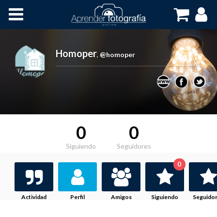
Inicio
Cursos OnLine
Homoper
,
@homoper
0
0
Siguiendo
Seguidores
0
Actividad
Perfil
Amigos
Siguiendo
Seguido