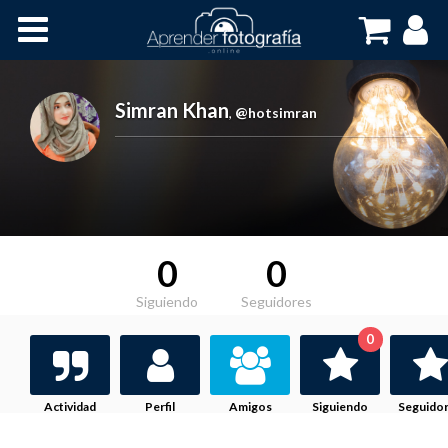
Inicio
Cursos OnLine
Simran Khan
,
@hotsimran
0
0
Siguiendo
Seguidores
0
Actividad
Perfil
Amigos
Siguiendo
Seguido