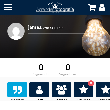
Inicio
Cursos OnLine
james
,
@hs5tojdhlx
0
0
Siguiendo
Seguidores
0
Actividad
Perfil
Amigos
Siguiendo
Seguido