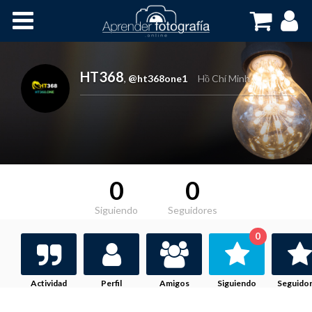
Inicio
Cursos OnLine
HT368
,
@ht368one1
Hồ Chí Minh
0
0
Siguiendo
Seguidores
0
Actividad
Perfil
Amigos
Siguiendo
Seguido