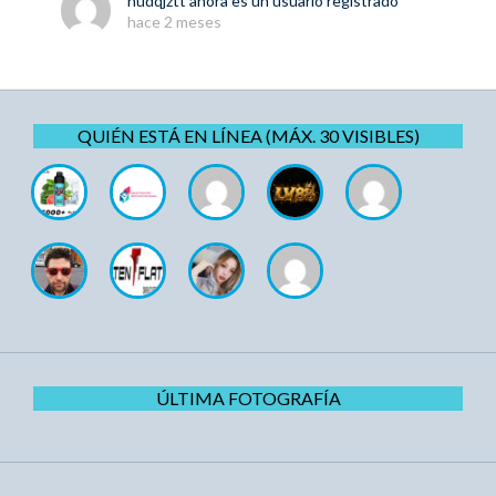
hudqjztt
ahora es un usuario registrado
hace 2 meses
QUIÉN ESTÁ EN LÍNEA (MÁX. 30 VISIBLES)
ÚLTIMA FOTOGRAFÍA