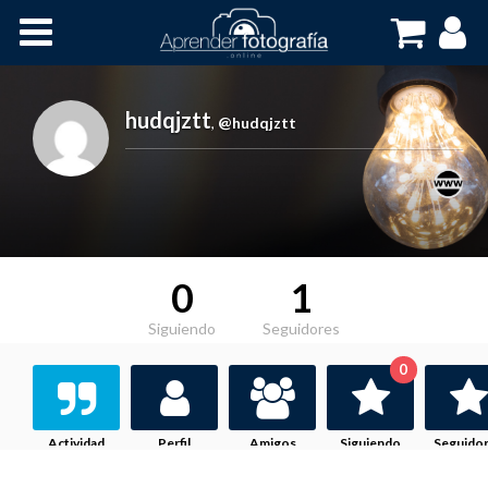
Inicio
Cursos OnLine
hudqjztt
,
@hudqjztt
0
1
Siguiendo
Seguidores
0
Actividad
Perfil
Amigos
Siguiendo
Seguido