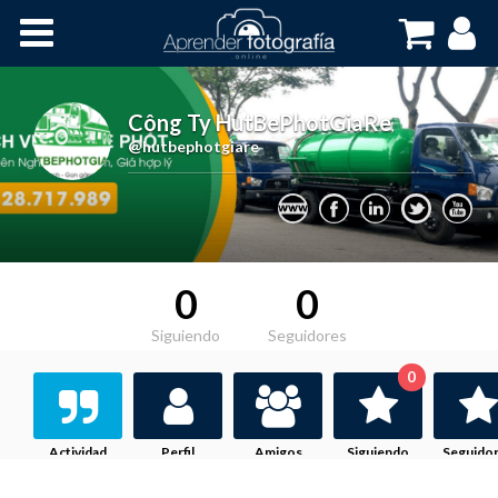
Inicio
Cursos OnLine
Công Ty HutBePhotGiaRe
,
@hutbephotgiare
0
0
Siguiendo
Seguidores
0
Actividad
Perfil
Amigos
Siguiendo
Seguido