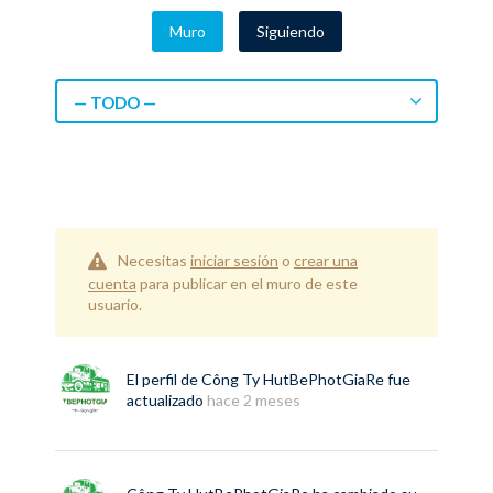
Muro
Siguiendo
— TODO —
Necesitas
iniciar sesión
o
crear una
cuenta
para publicar en el muro de este
usuario.
El perfil de
Công Ty HutBePhotGiaRe
fue
actualizado
hace 2 meses