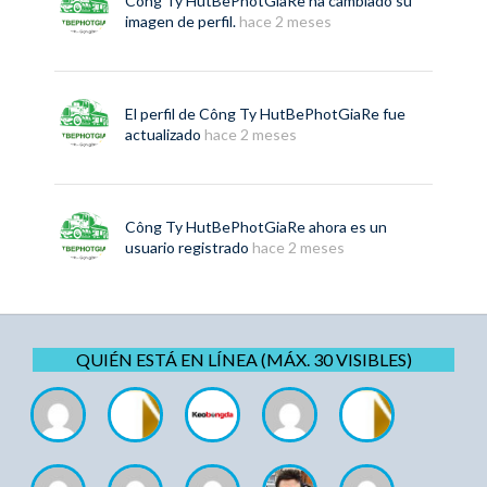
Công Ty HutBePhotGiaRe
ha cambiado su
imagen de perfil.
hace 2 meses
El perfil de
Công Ty HutBePhotGiaRe
fue
actualizado
hace 2 meses
Công Ty HutBePhotGiaRe
ahora es un
usuario registrado
hace 2 meses
QUIÉN ESTÁ EN LÍNEA (MÁX. 30 VISIBLES)