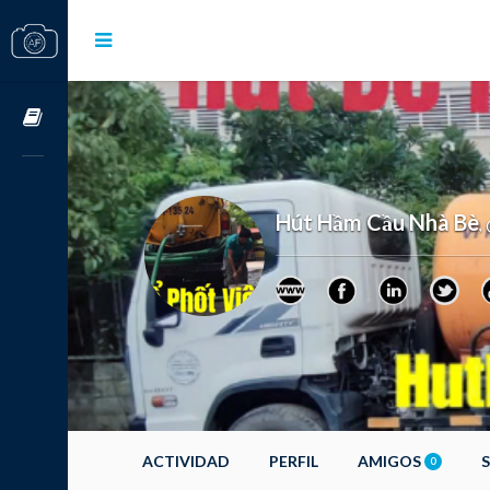
Cursos OnLine
Hút Hầm Cầu Nhà Bè
,
ACTIVIDAD
PERFIL
AMIGOS
0