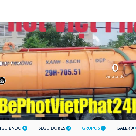
@hutnhabe
0
Siguiendo
SIGUIENDO
SEGUIDORES
GRUPOS
GALERÍA
0
0
0