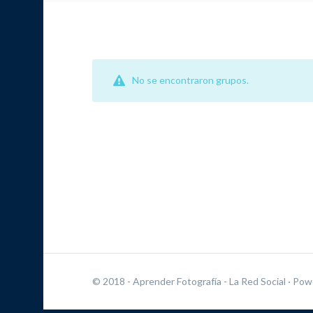
No se encontraron grupos.
© 2018 - Aprender Fotografía - La Red Social
· Pow