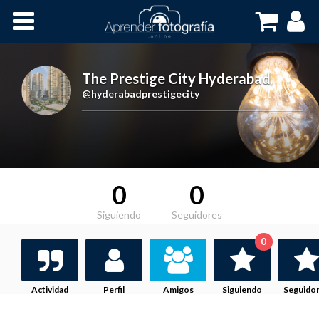
Inicio
Cursos OnLine
The Prestige City Hyderabad
,
@hyderabadprestigecity
0
0
Siguiendo
Seguidores
0
Actividad
Perfil
Amigos
Siguiendo
Seguido