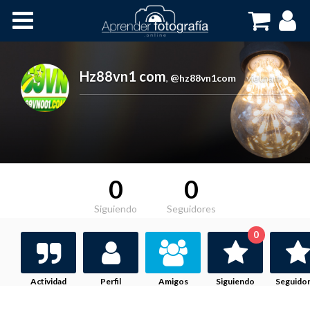
Inicio
Cursos OnLine
Hz88vn1 com
,
@hz88vn1com
vietnam
0
0
Siguiendo
Seguidores
0
Actividad
Perfil
Amigos
Siguiendo
Seguido