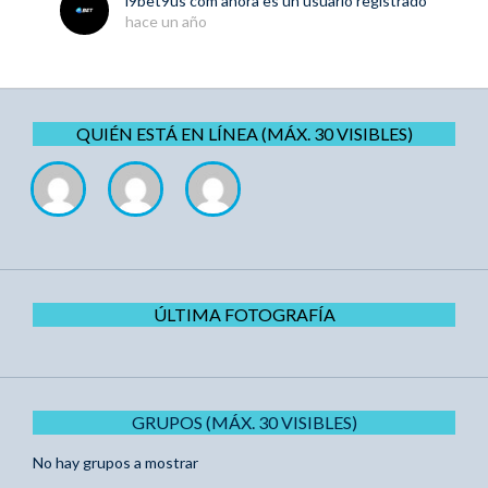
i9bet9us com
ahora es un usuario registrado
hace un año
QUIÉN ESTÁ EN LÍNEA (MÁX. 30 VISIBLES)
ÚLTIMA FOTOGRAFÍA
GRUPOS (MÁX. 30 VISIBLES)
No hay grupos a mostrar