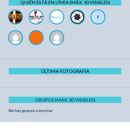
QUIÉN ESTÁ EN LÍNEA (MÁX. 30 VISIBLES)
ÚLTIMA FOTOGRAFÍA
GRUPOS (MÁX. 30 VISIBLES)
No hay grupos a mostrar