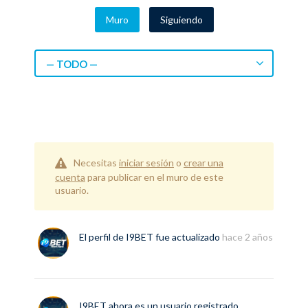
Muro
Siguiendo
— TODO —
Necesitas
iniciar sesión
o
crear una
cuenta
para publicar en el muro de este
usuario.
El perfil de
I9BET
fue actualizado
hace 2 años
I9BET
ahora es un usuario registrado