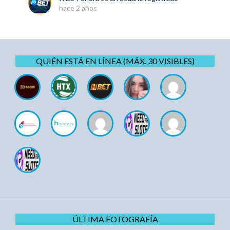
hace 2 años
QUIÉN ESTÁ EN LÍNEA (MÁX. 30 VISIBLES)
ÚLTIMA FOTOGRAFÍA