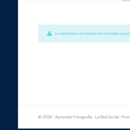
Lo sentimos, no hemos encontrado usuari
© 2018 - Aprender Fotografía - La Red Social
· Pow