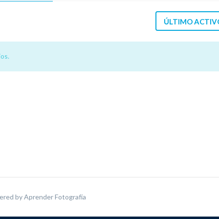
ÚLTIMO ACTIV
os.
ered by
Aprender Fotografía