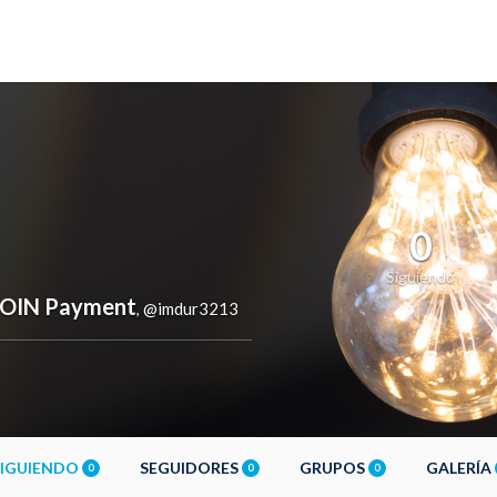
0
Siguiendo
TCOIN Payment
@imdur3213
,
SIGUIENDO
SEGUIDORES
GRUPOS
GALERÍA
0
0
0