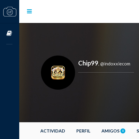
Cursos OnLine
Chip99
@indoxxiecom
,
ACTIVIDAD
PERFIL
AMIGOS
0