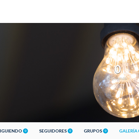
0
Siguiendo
SIGUIENDO
SEGUIDORES
GRUPOS
GALERÍA
0
0
0