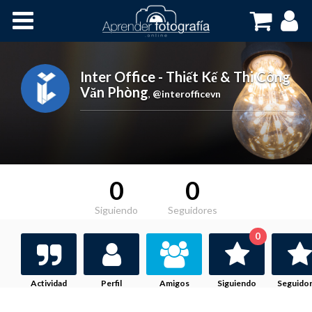
Inicio
Cursos OnLine
Inter Office - Thiết Kế & Thi Công
Văn Phòng
,
@interofficevn
0
0
Siguiendo
Seguidores
0
Actividad
Perfil
Amigos
Siguiendo
Seguido