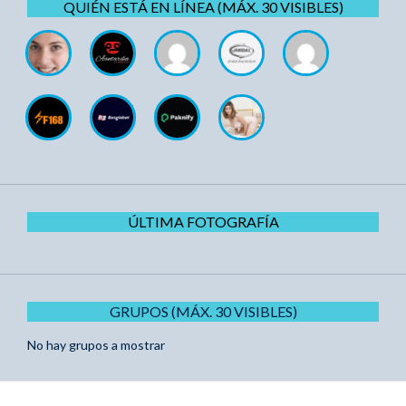
QUIÉN ESTÁ EN LÍNEA (MÁX. 30 VISIBLES)
ÚLTIMA FOTOGRAFÍA
GRUPOS (MÁX. 30 VISIBLES)
No hay grupos a mostrar