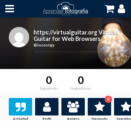
Inicio
Cursos OnLine
https://virtualguitar.org Virtual
Guitar for Web Browsers
,
@iocostgy
0
0
Siguiendo
Seguidores
0
Actividad
Perfil
Amigos
Siguiendo
Seguido