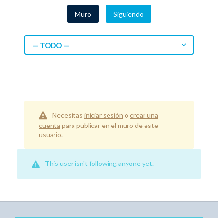
Muro
Siguiendo
— TODO —
Necesitas
iniciar sesión
o
crear una
cuenta
para publicar en el muro de este
usuario.
This user isn't following anyone yet.