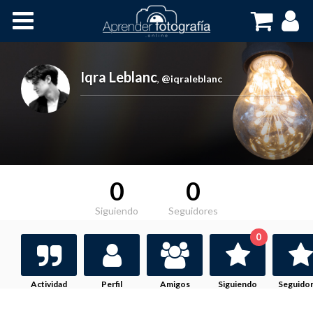
Inicio
Cursos OnLine
Iqra Leblanc
,
@iqraleblanc
0
0
Siguiendo
Seguidores
0
Actividad
Perfil
Amigos
Siguiendo
Seguido