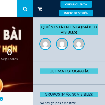
CREAR CUENTA
INICIO DE SESIÓN
QUIÉN ESTÁ EN LÍNEA (MÁX. 30
VISIBLES)
0
Seguidores
ÚLTIMA FOTOGRAFÍA
GRUPOS (MÁX. 30 VISIBLES)
0
No hay grupos a mostrar