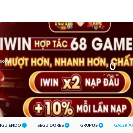
decom
0
Siguiendo
SIGUIENDO
SEGUIDORES
GRUPOS
GALERÍA
0
0
0