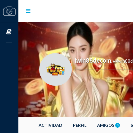
Cursos OnLine
iwin88decom
@iwin88
,
ACTIVIDAD
PERFIL
AMIGOS
0