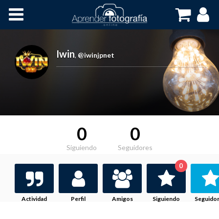
Inicio
Cursos OnLine
Iwin
,
@iwinjpnet
0
0
Siguiendo
Seguidores
0
Actividad
Perfil
Amigos
Siguiendo
Seguido