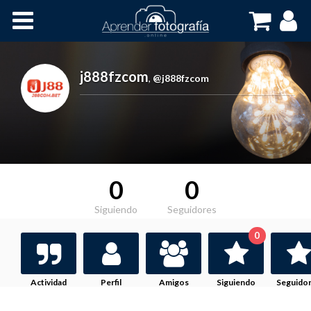
Inicio
Cursos OnLine
j888fzcom
,
@j888fzcom
0
0
Siguiendo
Seguidores
0
Actividad
Perfil
Amigos
Siguiendo
Seguido