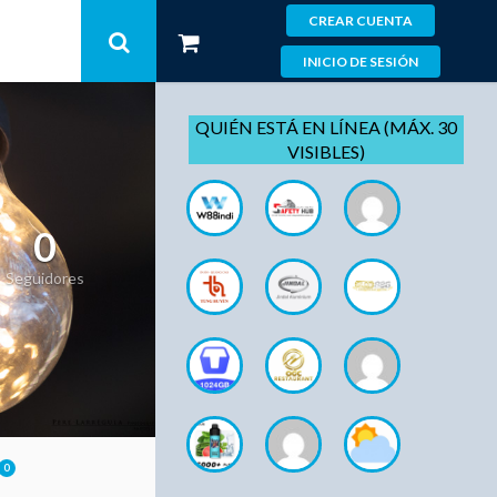
CREAR CUENTA
INICIO DE SESIÓN
QUIÉN ESTÁ EN LÍNEA (MÁX. 30
VISIBLES)
0
Seguidores
0