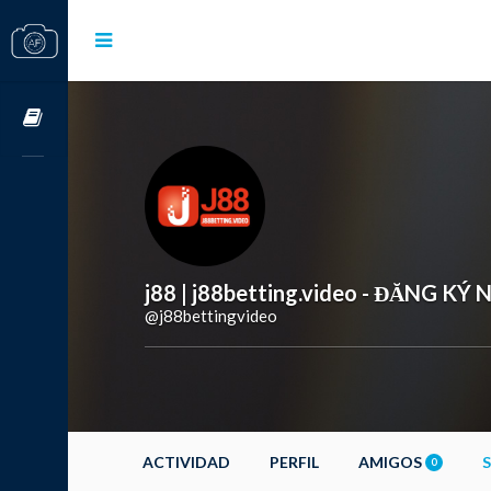
Cursos OnLine
j88 | j88betting.video - ĐĂNG 
@j88bettingvideo
ACTIVIDAD
PERFIL
AMIGOS
0