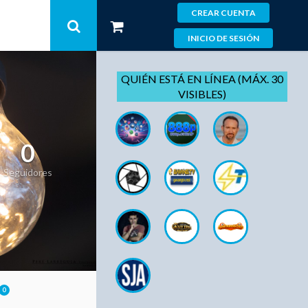
CREAR CUENTA
INICIO DE SESIÓN
QUIÉN ESTÁ EN LÍNEA (MÁX. 30
VISIBLES)
0
Seguidores
0