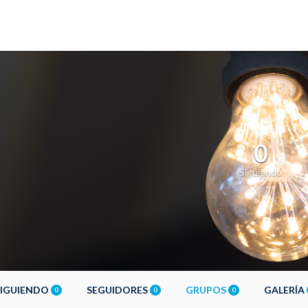
0
Siguiendo
SIGUIENDO
SEGUIDORES
GRUPOS
GALERÍA
0
0
0