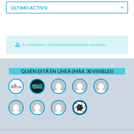
ÚLTIMO ACTIVO
Lo sentimos, no hemos encontrado usuarios.
QUIÉN ESTÁ EN LÍNEA (MÁX. 30 VISIBLES)