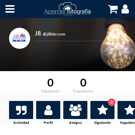
Inicio
Cursos OnLine
J8
,
@j8bbrcom
0
0
Siguiendo
Seguidores
0
Actividad
Perfil
Amigos
Siguiendo
Seguido