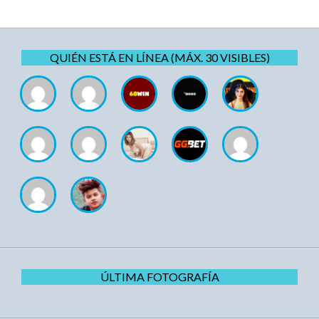
QUIÉN ESTÁ EN LÍNEA (MÁX. 30 VISIBLES)
ÚLTIMA FOTOGRAFÍA