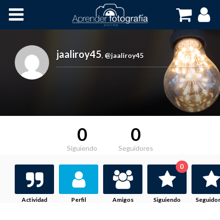
Inicio
Cursos OnLine
jaaliroy45
,
@jaaliroy45
0
0
Siguiendo
Seguidores
0
Actividad
Perfil
Amigos
Siguiendo
Seguido