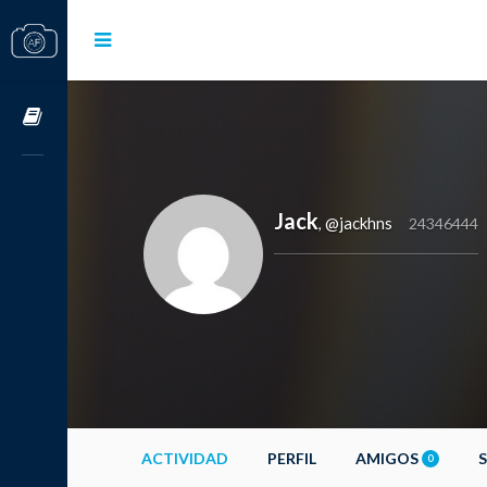
Cursos OnLine
Jack
@jackhns
,
24346444
ACTIVIDAD
PERFIL
AMIGOS
0