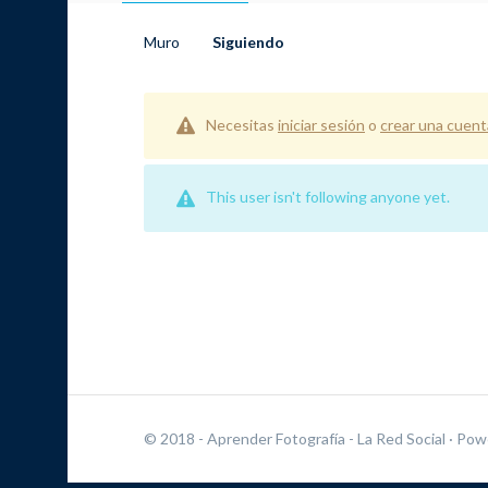
Muro
Siguiendo
Necesitas
iniciar sesión
o
crear una cuent
This user isn't following anyone yet.
© 2018 - Aprender Fotografía - La Red Social
· Pow