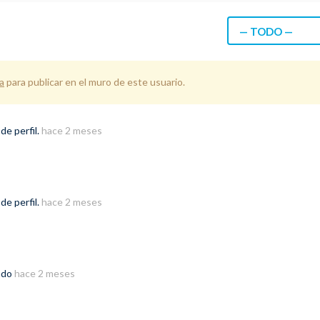
— TODO —
a
para publicar en el muro de este usuario.
de perfil.
hace 2 meses
de perfil.
hace 2 meses
ado
hace 2 meses