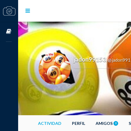
Cursos OnLine
jadon99153
@jadon991
,
ACTIVIDAD
PERFIL
AMIGOS
0