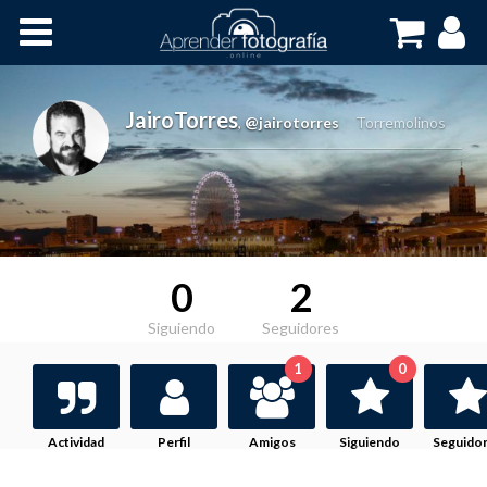
Inicio
Cursos OnLine
JairoTorres
,
@jairotorres
Torremolinos
0
2
Siguiendo
Seguidores
1
0
Actividad
Perfil
Amigos
Siguiendo
Seguido